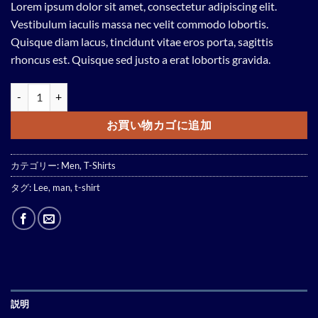
Lorem ipsum dolor sit amet, consectetur adipiscing elit.
Vestibulum iaculis massa nec velit commodo lobortis.
Quisque diam lacus, tincidunt vitae eros porta, sagittis
rhoncus est. Quisque sed justo a erat lobortis gravida.
Jeansmaker Tee Lee Jeans個
お買い物カゴに追加
カテゴリー:
Men
,
T-Shirts
タグ:
Lee
,
man
,
t-shirt
説明