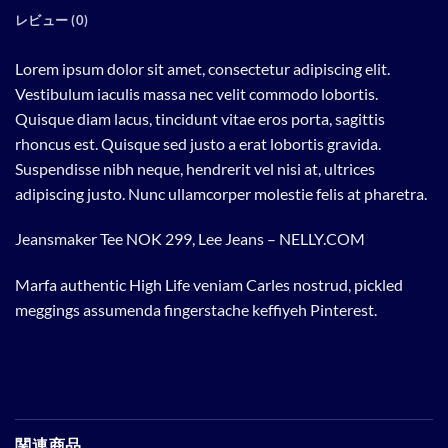
レビュー (0)
Lorem ipsum dolor sit amet, consectetur adipiscing elit.
Vestibulum iaculis massa nec velit commodo lobortis.
Quisque diam lacus, tincidunt vitae eros porta, sagittis
rhoncus est. Quisque sed justo a erat lobortis gravida.
Suspendisse nibh neque, hendrerit vel nisi at, ultrices
adipiscing justo. Nunc ullamcorper molestie felis at pharetra.
Jeansmaker Tee NOK 299, Lee Jeans – NELLY.COM
Marfa authentic High Life veniam Carles nostrud, pickled
meggings assumenda fingerstache keffiyeh Pinterest.
関連商品