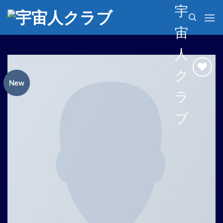
Skip
宇
to
宙
content
人
ク
New
Add to
ラ
wishlist
ブ