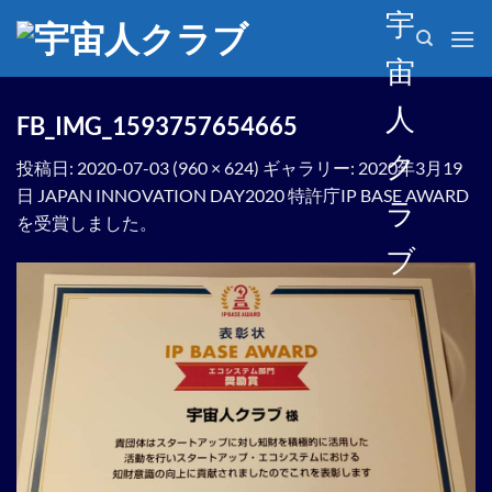
Skip
宇
to
宙
content
人
FB_IMG_1593757654665
ク
投稿日:
2020-07-03
(
960 × 624
) ギャラリー:
2020年3月19
日 JAPAN INNOVATION DAY2020 特許庁IP BASE AWARD
ラ
を受賞しました。
ブ